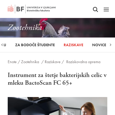
Odpri iskalnik
SKOČI NA VSEBINO
Odpri
Zootehnika
UDIJ
ZA BODOČE ŠTUDENTE
RAZISKAVE
NOVICE
Enote /
Zootehnika
/ Raziskave /
Raziskovalna oprema
Instrument za štetje bakterijskih celic v
mleku BactoScan FC 65+