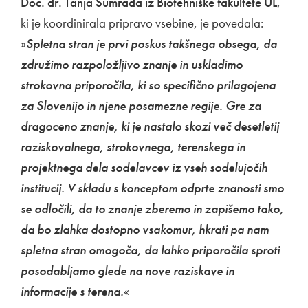
Doc. dr. Tanja Šumrada iz Biotehniške fakultete UL
,
ki je koordinirala pripravo vsebine, je povedala:
»
Spletna stran je prvi poskus takšnega obsega, da
združimo razpoložljivo znanje in uskladimo
strokovna priporočila, ki so specifično prilagojena
za Slovenijo in njene posamezne regije. Gre za
dragoceno znanje, ki je nastalo skozi več desetletij
raziskovalnega, strokovnega, terenskega in
projektnega dela sodelavcev iz vseh sodelujočih
institucij. V skladu s konceptom odprte znanosti smo
se odločili, da to znanje zberemo in zapišemo tako,
da bo zlahka dostopno vsakomur, hkrati pa nam
spletna stran omogoča, da lahko priporočila sproti
posodabljamo glede na nove raziskave in
informacije s terena.
«