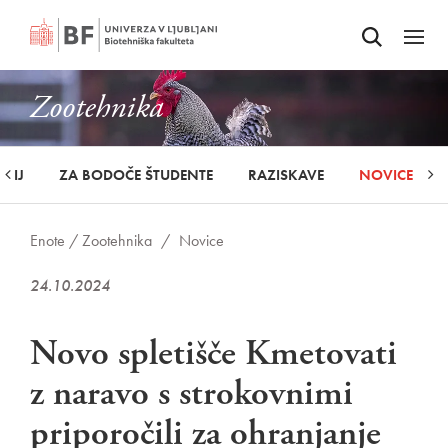
Odpri iskalnik
SKOČI NA VSEBINO
Odpri
Zootehnika
UDIJ
ZA BODOČE ŠTUDENTE
RAZISKAVE
NOVICE
Enote /
Zootehnika
/
Novice
24.10.2024
Novo spletišče Kmetovati
z naravo s strokovnimi
priporočili za ohranjanje