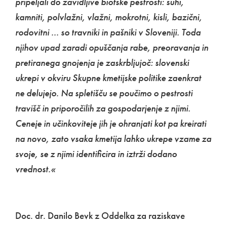
pripeljali do zavidljive biotske pestrosti: suhi,
kamniti, polvlažni, vlažni, mokrotni, kisli, bazični,
rodovitni ... so travniki in pašniki v Sloveniji. Toda
njihov upad zaradi opuščanja rabe, preoravanja in
pretiranega gnojenja je zaskrbljujoč: slovenski
ukrepi v okviru Skupne kmetijske politike zaenkrat
ne delujejo. Na spletišču se poučimo o pestrosti
travišč in priporočilih za gospodarjenje z njimi.
Ceneje in učinkoviteje jih je ohranjati kot pa kreirati
na novo, zato vsaka kmetija lahko ukrepe vzame za
svoje, se z njimi identificira in iztrži dodano
vrednost.«
Doc. dr. Danilo Bevk z Oddelka za raziskave