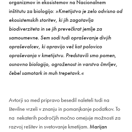
organizmov in ekosistemov na Nacionalnem
inštitutu za biologijo
:
»Kmetijstvo je zelo odvisno od
ekosistemskih storitev, ki jih zagotavlja
biodiverziteta in se jih prevečkrat jemlje za
samoumevne. Sem sodi tudi opraševanje divjih
opraševalcev, ki opravijo več kot polovico
opraševanja v kmetijstvu. Predstavili smo pomen,
osnovno biologijo, ogroženost in varstvo čmrljev,
čebel samotark in muh trepetavk.«
Avtorji so med pripravo besedil naleteli tudi na
številne vrzeli v znanju in pomanjkanje podatkov. To
na nekaterih področjih močno omejuje možnosti za
razvoj rešitev in svetovanje kmetijam.
Marijan