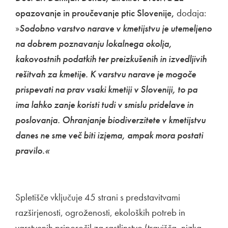
opazovanje in proučevanje ptic Slovenije,
dodaja:
»
Sodobno varstvo narave v kmetijstvu je utemeljeno
na dobrem poznavanju lokalnega okolja,
kakovostnih podatkih ter preizkušenih in izvedljivih
rešitvah za kmetije. K varstvu narave je mogoče
prispevati na prav vsaki kmetiji v Sloveniji, to pa
ima lahko zanje koristi tudi v smislu pridelave in
poslovanja. Ohranjanje biodiverzitete v kmetijstvu
danes ne sme več biti izjema, ampak mora postati
pravilo.«
Spletišče vključuje 45 strani s predstavitvami
razširjenosti, ogroženosti, ekoloških potreb in
varstvenih priporočil za rastlinstvo (travišča, nizka