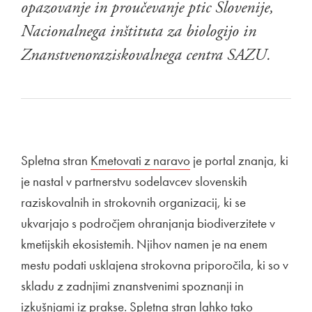
opazovanje in proučevanje ptic Slovenije,
Nacionalnega inštituta za biologijo in
Znanstvenoraziskovalnega centra SAZU.
Spletna stran
Zunanja povezava na
Kmetovati z naravo
Odpira se v novem okn
je portal znanja, ki
je nastal v partnerstvu sodelavcev slovenskih
raziskovalnih in strokovnih organizacij, ki se
ukvarjajo s področjem ohranjanja biodiverzitete v
kmetijskih ekosistemih. Njihov namen je na enem
mestu podati usklajena strokovna priporočila, ki so v
skladu z zadnjimi znanstvenimi spoznanji in
izkušnjami iz prakse. Spletna stran lahko tako