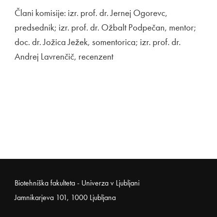
Člani komisije: izr. prof. dr. Jernej Ogorevc,
predsednik; izr. prof. dr. Ožbalt Podpečan, mentor;
doc. dr. Jožica Ježek, somentorica; izr. prof. dr.
Andrej Lavrenčič, recenzent
Noga strani
Biotehniška fakulteta - Univerza v Ljubljani
Jamnikarjeva 101, 1000 Ljubljana