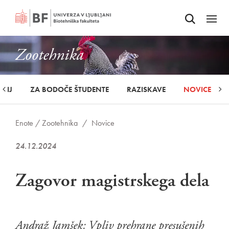
Odpri iskalnik
SKOČI NA VSEBINO
Odpri
Zootehnika
UDIJ
ZA BODOČE ŠTUDENTE
RAZISKAVE
NOVICE
Enote /
Zootehnika
/
Novice
24.12.2024
Zagovor magistrskega dela
Andraž Jamšek: Vpliv prehrane presušenih