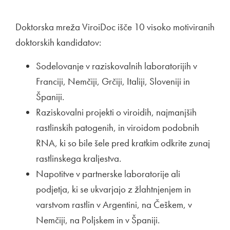
Doktorska mreža ViroiDoc išče 10 visoko motiviranih
doktorskih kandidatov:
Sodelovanje v raziskovalnih laboratorijih v
Franciji, Nemčiji, Grčiji, Italiji, Sloveniji in
Španiji.
Raziskovalni projekti o viroidih, najmanjših
rastlinskih patogenih, in viroidom podobnih
RNA, ki so bile šele pred kratkim odkrite zunaj
rastlinskega kraljestva.
Napotitve v partnerske laboratorije ali
podjetja, ki se ukvarjajo z žlahtnjenjem in
varstvom rastlin v Argentini, na Češkem, v
Nemčiji, na Poljskem in v Španiji.