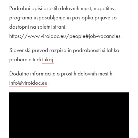
Podrobni opisi prostih delovnih mest, napotitev,
programa usposabljanja in postopka prijave so
dostopni na spletni strani:
Zunanja povezava na
https://www.viroidoc.eu/people#job-vacancies
Odpira
.
Slovenski prevod razpisa in podrobnosti si lahko
preberete tudi
Povezava na dokument
tukaj.
Odpira se v novem oknu
Dodatne informacije o prostih delovnih mestih:
info@viroidoc.eu
.