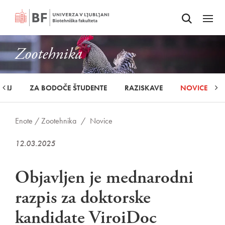
Odpri iskalnik
SKOČI NA VSEBINO
Odpri
Zootehnika
UDIJ
ZA BODOČE ŠTUDENTE
RAZISKAVE
NOVICE
Enote /
Zootehnika
/
Novice
12.03.2025
Objavljen je mednarodni
razpis za doktorske
kandidate ViroiDoc