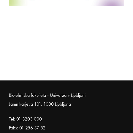
Noga strani
Biotehniška fakulteta - Univerza v Ljubljani
Jamnikarjeva 101, 1000 Ljubljana
Tel:
01 3203 000
Faks: 01 256 57 82