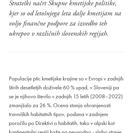
Strateški načrt Skupne kmetijske politike,
kjer so od letošnjega leta dalje kmetijam na
voljo finančne podpore za izvedbo teh
ukrepov v različnih slovenskih regijah.
Populacije ptic kmetijske krajine so v Evropi v zadnjih
štirih desetletjih doživele 60 % upad, v Sloveniji pa
se je njihovo število v zadnjih 15 letih (2008–2022)
zmanjšalo za 26 %. Ocena stanja ohranjenosti
travniških habitatnih tipov, podana v zadnjem
poročilu po Direktivi o habitatih, tako v alpski kot
kontinentalni regiji kaže na neugodno - slabo stanje