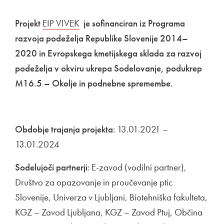
Projekt
Zunanja povezava na
EIP VIVEK
Odpira se v novem oknu
je sofinanciran iz Programa
razvoja podeželja Republike Slovenije 2014–
2020 in Evropskega kmetijskega sklada za razvoj
podeželja v okviru ukrepa Sodelovanje, podukrep
M16.5 – Okolje in podnebne spremembe.
Obdobje trajanja projekta
: 13.01.2021 –
13.01.2024
Sodelujoči partnerji
: E-zavod (vodilni partner),
Društvo za opazovanje in proučevanje ptic
Slovenije, Univerza v Ljubljani, Biotehniška fakulteta,
KGZ – Zavod Ljubljana, KGZ – Zavod Ptuj, Občina