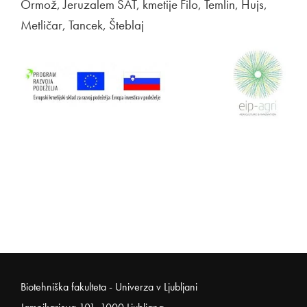
Ormož, Jeruzalem SAT, kmetije Filo, Temlin, Hujs,
Metličar, Tancek, Šteblaj
Noga strani
Biotehniška fakulteta - Univerza v Ljubljani