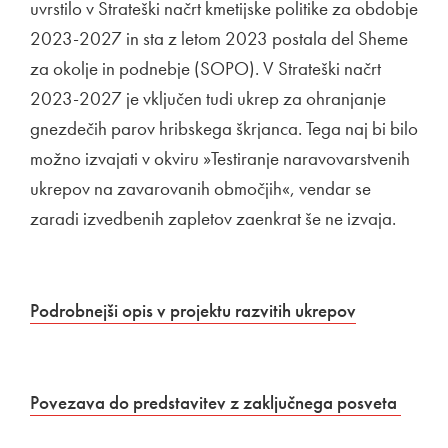
uvrstilo v Strateški načrt kmetijske politike za obdobje
2023-2027 in sta z letom 2023 postala del Sheme
za okolje in podnebje (SOPO). V Strateški načrt
2023-2027 je vključen tudi ukrep za ohranjanje
gnezdečih parov hribskega škrjanca. Tega naj bi bilo
možno izvajati v okviru »Testiranje naravovarstvenih
ukrepov na zavarovanih območjih«, vendar se
zaradi izvedbenih zapletov zaenkrat še ne izvaja.
Povezava na dokument
Podrobnejši opis v projektu razvitih ukrepov
Odpira se v
Zunanja povezava na
Povezava do predstavitev z zaključnega posveta
Odpira
Zunanj
Odpir