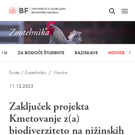
Odpri iskalnik
SKOČI NA VSEBINO
Odpri
Zootehnika
UDIJ
ZA BODOČE ŠTUDENTE
RAZISKAVE
NOVICE
Enote /
Zootehnika
/
Novice
11.12.2023
Zaključek projekta
Kmetovanje z(a)
biodiverziteto na nižinskih