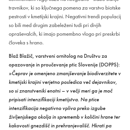
travnikov, ki so ključnega pomena za varstvo biotske
pestrosti v kmetijski krajini. Negativni trendi populacij
so bili med drugim zabeleženi tudi pri divjih
opraševalcih, ki imajo pomembno vlogo pri preskrbi
človeka s hrano.
Blaž Blažič, varstveni ornitolog na Društvu za
opazovanje in proučevanje ptic Slovenije (DOPPS):
»Čeprav je omenjeno zmanjševanje biodiverzitete v
kmetijski krajini verjetno posledica več dejavnikov,
so si znanstveniki enotni – v večji meri ga je moč
pripisati intenzifikaciji kmetijstva. Na ptice
intenzifikacija negativno vpliva preko izgube
življenjskega okolja in sprememb v količini hrane ter
kakovosti gnezdišč in prehranjevališč. Hkrati pa