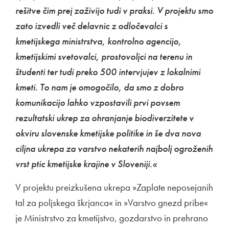
rešitve čim prej zaživijo tudi v praksi. V projektu smo
zato izvedli več delavnic z odločevalci s
kmetijskega ministrstva, kontrolno agencijo,
kmetijskimi svetovalci, prostovoljci na terenu in
študenti ter tudi preko 500 intervjujev z lokalnimi
kmeti. To nam je omogočilo, da smo z dobro
komunikacijo lahko vzpostavili prvi povsem
rezultatski ukrep za ohranjanje biodiverzitete v
okviru slovenske kmetijske politike in še dva nova
ciljna ukrepa za varstvo nekaterih najbolj ogroženih
vrst ptic kmetijske krajine v Sloveniji.«
V projektu preizkušena ukrepa »Zaplate neposejanih
tal za poljskega škrjanca« in »Varstvo gnezd pribe«
je Ministrstvo za kmetijstvo, gozdarstvo in prehrano