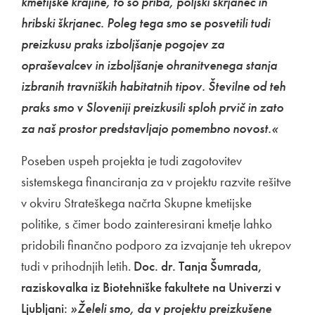
kmetijske krajine, to so priba, poljski škrjanec in
hribski škrjanec. Poleg tega smo se posvetili tudi
preizkusu praks izboljšanje pogojev za
opraševalcev in izboljšanje ohranitvenega stanja
izbranih travniških habitatnih tipov. Številne od teh
praks smo v Sloveniji preizkusili sploh prvič in zato
za naš prostor predstavljajo pomembno novost.«
Poseben uspeh projekta je tudi zagotovitev
sistemskega financiranja za v projektu razvite rešitve
v okviru Strateškega načrta Skupne kmetijske
politike, s čimer bodo zainteresirani kmetje lahko
pridobili finančno podporo za izvajanje teh ukrepov
tudi v prihodnjih letih.
Doc. dr. Tanja Šumrada,
raziskovalka iz Biotehniške fakultete na Univerzi v
Ljubljani:
»Želeli smo, da v projektu preizkušene