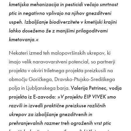
kmetijska mehanizacija in pesticidi večajo smrtnost
ptic in negativno vplivajo na njihov gnezditveni
uspeh. Izboljšanje biodiverzitete v kmetijski krajini
lahko dosežemo že z manjšimi prilagoditvami
kmetovanja.«
Nekateri izmed teh malopovršinskih ukrepov, ki
imajo velik naravovarstveni potencial, so partnerji
projekta v okviri triletnega projekta preizkusili na
območju Goričkega, Dravsko-Ptujsko-Središkega
polja in Ljubljanskega barja.
Valerija Petrinec, vodja
projekta iz E-zavoda:
»
V projektu EIP VIVEK smo
razvili in izvedli praktične preizkuse različnih
ukrepov za izboljšanje gnezditvenih in
prehranjevalnih razmer treh ogroženih vrst ptic