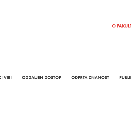
SKOČI NA VSEBINO
O FAKULT
I VIRI
ODDALJEN DOSTOP
ODPRTA ZNANOST
PUBLI