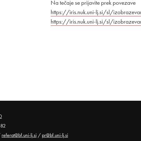
Na tečaje se prijavite prek povezave
Zunanja povezava na
https://iris.nuk.uni-lj.si/sl/izobraz
https://iris.nuk.uni-lj.si/sl/izobraz
0
 82
/
referat@bf.uni-lj.si
/
pr@bf.uni-lj.si