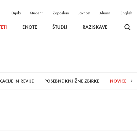
Dijaki
Študenti
Zaposleni
Javnost
Alumni
English
Odpri 
ETI
ENOTE
ŠTUDIJ
RAZISKAVE
KACIJE IN REVIJE
POSEBNE KNJIŽNE ZBIRKE
NOVICE