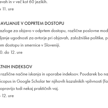
avah in v več kot 60 jezikih.
 11. ure
JAVLJANJE V ODPRTEM DOSTOPU
razloge za objavo v odprtem dostopu, različne poslovne mod
janje ugodnosti za avtorje pri objavah, založniške politike, p
m dostopu in smernice v Sloveniji.
0. do 12. ure
ATNIH INDEKSOV
 različne načine iskanja in uporabe indeksov. Poudarek bo n
opus in Google Scholar ter njihovih kazalnikih vplivnosti (fa
opravijo tudi nekaj praktičnih vaj.
 12. ure