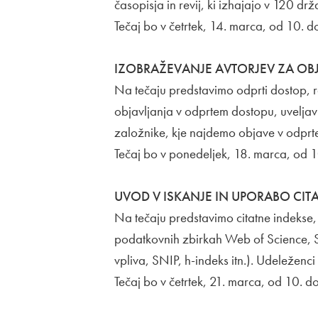
časopisja in revij, ki izhajajo v 120 drž
Tečaj bo v četrtek, 14. marca, od 10. do
IZOBRAŽEVANJE AVTORJEV ZA OB
Na tečaju predstavimo odprti dostop, 
objavljanja v odprtem dostopu, uveljavl
založnike, kje najdemo objave v odprte
Tečaj bo v ponedeljek, 18. marca, od 1
UVOD V ISKANJE IN UPORABO CIT
Na tečaju predstavimo citatne indekse,
podatkovnih zbirkah Web of Science, Sc
vpliva, SNIP, h-indeks itn.). Udeleženci 
Tečaj bo v četrtek, 21. marca, od 10. do