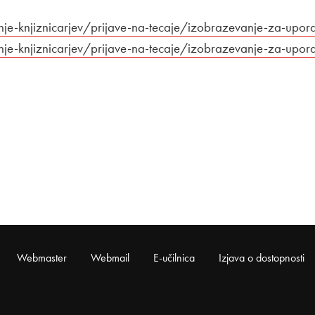
evanje-knjiznicarjev/prijave-na-tecaje/izobrazevanje-za-upor
evanje-knjiznicarjev/prijave-na-tecaje/izobrazevanje-za-upor
Webmaster
Webmail
E-učilnica
Izjava o dostopnosti