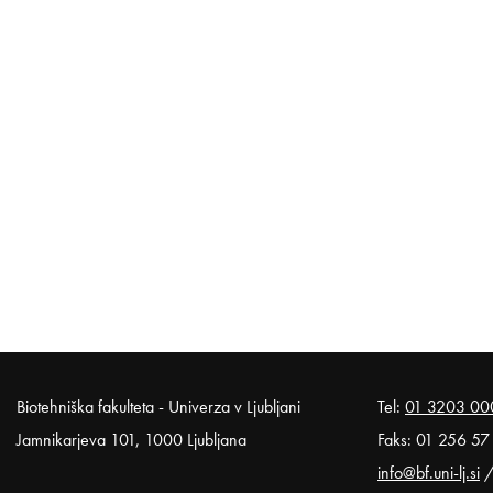
Noga strani
Biotehniška fakulteta - Univerza v Ljubljani
Tel:
01 3203 00
Jamnikarjeva 101, 1000 Ljubljana
Faks: 01 256 57
info@bf.uni-lj.si