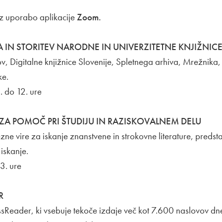
 z uporabo aplikacije
Zoom.
IN STORITEV NARODNE IN UNIVERZITETNE KNJIŽNIC
ov, Digitalne knjižnice Slovenije, Spletnega arhiva, Mrežnika,
ke.
. do 12. ure
 ZA POMOČ PRI ŠTUDIJU IN RAZISKOVALNEM DELU
e vire za iskanje znanstvene in strokovne literature, predsta
iskanje.
3. ure
R
essReader, ki vsebuje tekoče izdaje več kot 7.600 naslovov d