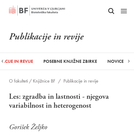
Odpri iskalnik
SKOČI NA VSEBINO
Odpri
Publikacije in revije
KACIJE IN REVIJE
POSEBNE KNJIŽNE ZBIRKE
NOVICE
O fakulteti /
Knjižnice BF
/
Publikacije in revije
Les: zgradba in lastnosti - njegova
variabilnost in heterogenost
Gorišek Željko