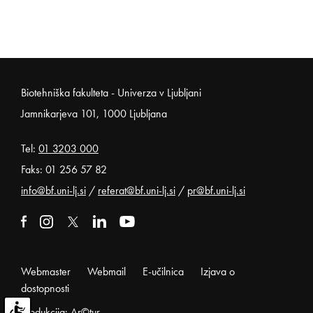
Noga strani
Biotehniška fakulteta - Univerza v Ljubljani
Jamnikarjeva 101, 1000 Ljubljana
Tel:
01 3203 000
Faks: 01 256 57 82
info@bf.uni-lj.si
/
referat@bf.uni-lj.si
/
pr@bf.uni-lj.si
Zunanja povezava na facebook
Odpira se v novem oknu
Zunanja povezava na instagram
Odpira se v novem oknu
Zunanja povezava na x
Odpira se v novem oknu
Zunanja povezava na linkedin
Odpira se v novem oknu
Zunanja povezava na youtube
Odpira se v novem oknu
Webmaster
Webmail
E-učilnica
Izjava o
dostopnosti
Produkcija: Ar©tur