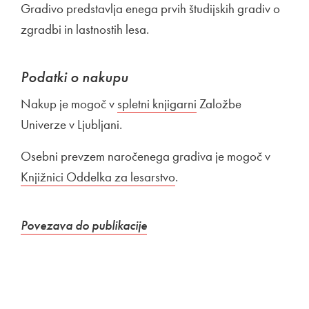
Gradivo predstavlja enega prvih študijskih gradiv o
zgradbi in lastnostih lesa.
Podatki o nakupu
Nakup je mogoč v
Zunanja povezava na
spletni knjigarni
Odpira se v novem o
Založbe
Univerze v Ljubljani.
Osebni prevzem naročenega gradiva je mogoč v
Zunanj
Knjižnici Oddelka za lesarstvo
Odpira se v novem oknu
.
Zunanja povezava na
Odpira se v novem oknu
Povezava do publikacije