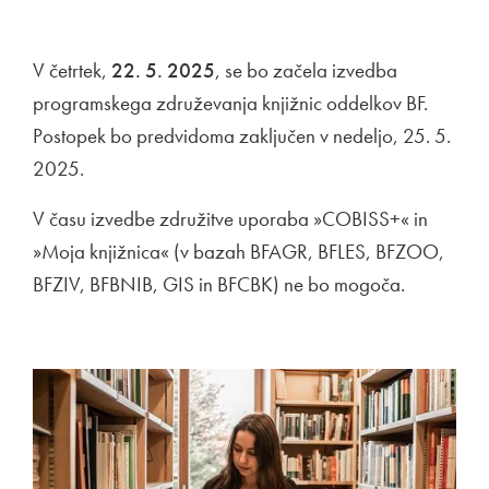
V četrtek,
22. 5. 2025
, se bo začela izvedba
programskega združevanja knjižnic oddelkov BF.
Postopek bo predvidoma zaključen v nedeljo, 25. 5.
2025.
V času izvedbe združitve uporaba »COBISS+« in
»Moja knjižnica« (v bazah BFAGR, BFLES, BFZOO,
BFZIV, BFBNIB, GIS in BFCBK) ne bo mogoča.