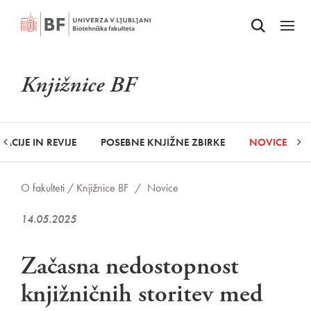
Odpri iskalnik
SKOČI NA VSEBINO
Odpri
Knjižnice BF
KACIJE IN REVIJE
POSEBNE KNJIŽNE ZBIRKE
NOVICE
O fakulteti /
Knjižnice BF
/
Novice
14.05.2025
Začasna nedostopnost
knjižničnih storitev med