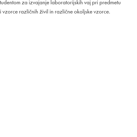
udentom za izvajanje laboratorijskih vaj pri predmetu
vzorce različnih živil in različne okoljske vzorce.
m oknu