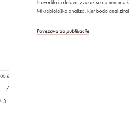
Navodila in delovni zvezek so namenjena št
Mikrobiološka analiza, kjer bodo analizirali 
Zunanja povezava na
Odpira se v nove
Povezava do publikacije
,00 €
/
2-3