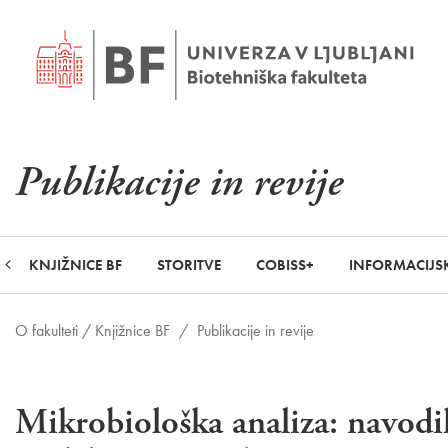
Publikacije in revije
KNJIŽNICE BF
STORITVE
COBISS+
INFORMACIJSK
O fakulteti /
Knjižnice BF
/
Publikacije in revije
Mikrobiološka analiza: navodi