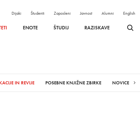
Dijaki
Študenti
Zaposleni
Javnost
Alumni
English
Odpri 
ETI
ENOTE
ŠTUDIJ
RAZISKAVE
KACIJE IN REVIJE
POSEBNE KNJIŽNE ZBIRKE
NOVICE