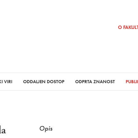
SKOČI NA VSEBINO
O FAKULT
I VIRI
ODDALJEN DOSTOP
ODPRTA ZNANOST
PUBLI
la
Opis