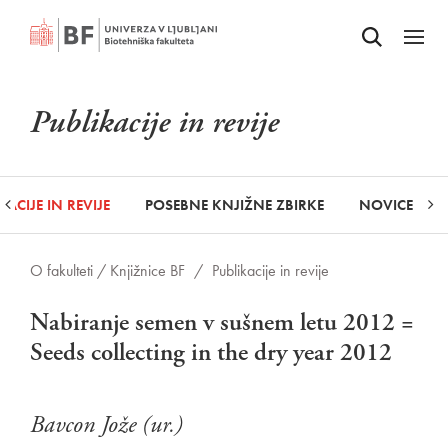
Odpri iskalnik
SKOČI NA VSEBINO
Odpri
Publikacije in revije
KACIJE IN REVIJE
POSEBNE KNJIŽNE ZBIRKE
NOVICE
O fakulteti /
Knjižnice BF
/
Publikacije in revije
Nabiranje semen v sušnem letu 2012 =
Seeds collecting in the dry year 2012
Bavcon Jože (ur.)