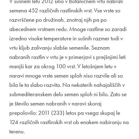
V sušnem letu 2012 smo v Botaničnem vrtu nabrali
semena 452 različnih rastlinskih vrst. Vse vrste so
razvrščene po družinah, znotraj njih pa po
abecednem vrstnem redu. Mnoge rastline so zaradi
izredno visoke temperature in sušnih razmer tudi v
vrtu kljub zalivanju slabše semenile. Seznam
nabranih rastlin v vrtu je v primerjavi s prejšnjimi leti
manjši kar za okrog 100 vrst. V letošnjem letu v
naravi mnoge vrste semen sploh niso razvile ali so
bila le ta slabo razvita. Na nekaterih nahajališčih v
submediteranskem delu semen sploh ni bilo. Zato se
je število semen nabranih v naravi skoraj
prepolovilo: 2011 (233) letos pa vsega skupaj le
124 različnih rastlinskih vrst ob enakem nabiranju na
terenu.