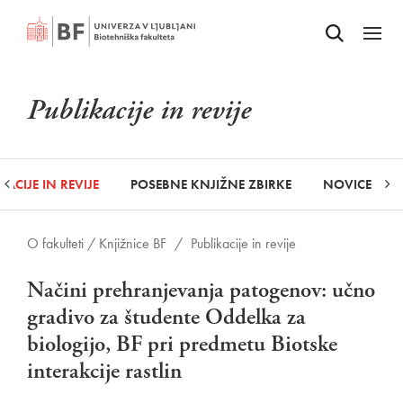
Odpri iskalnik
SKOČI NA VSEBINO
Odpri
Publikacije in revije
KACIJE IN REVIJE
POSEBNE KNJIŽNE ZBIRKE
NOVICE
O fakulteti /
Knjižnice BF
/
Publikacije in revije
Načini prehranjevanja patogenov: učno
gradivo za študente Oddelka za
biologijo, BF pri predmetu Biotske
interakcije rastlin